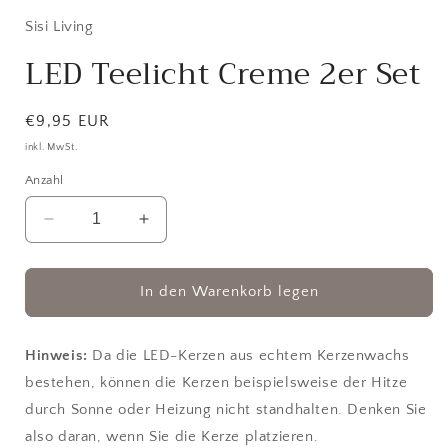
in
Modal
Sisi Living
öffnen
LED Teelicht Creme 2er Set
Normaler
€9,95 EUR
Preis
inkl. MwSt.
Anzahl
Verringere
Erhöhe
die
die
Menge
Menge
für
für
In den Warenkorb legen
LED
LED
Teelicht
Teelicht
Creme
Creme
Hinweis:
Da die LED-Kerzen aus echtem Kerzenwachs
2er
2er
bestehen, können die Kerzen beispielsweise der Hitze
Set
Set
durch Sonne oder Heizung nicht standhalten. Denken Sie
also daran, wenn Sie die Kerze platzieren.