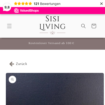
Direkt
×
121
Bewertungen
zum
9,8
Inhalt
9,8
(
121
)
Warenkorb
r
Kostenloser Versand ab 100 €
Zurück
oduktinformationen
ringen