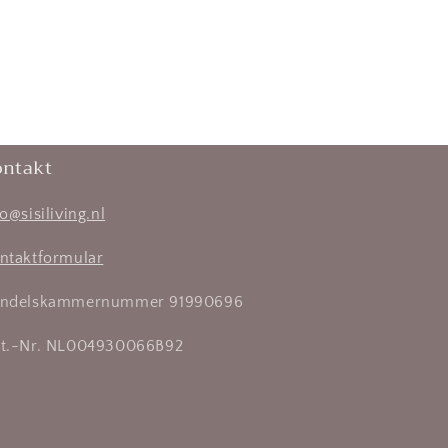
ontakt
fo@sisiliving.nl
ntaktformular
ndelskammernummer 91990696
t.-Nr. NL004930066B92