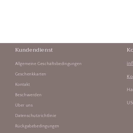
Kundendienst
K
in
Allgemeine Geschäftsbedingungen
Geschenkkarten
Ko
Kontakt
Ha
Beschwerden
US
Über uns
Datenschutzrichtlinie
Rückgabebedingungen