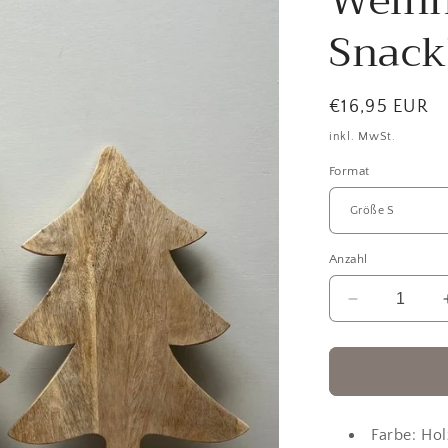
Weih
Snack
Normaler
€16,95 EUR
Preis
inkl. MwSt.
Format
Anzahl
Verringere
die
Menge
für
Weihnachts
Weihnachts
Snackbrett
Farbe: Hol