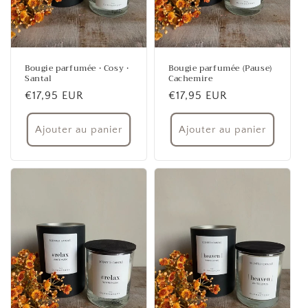
Bougie parfumée • Cosy •
Bougie parfumée (Pause)
Santal
Cachemire
Prix
€17,95 EUR
Prix
€17,95 EUR
habituel
habituel
Ajouter au panier
Ajouter au panier