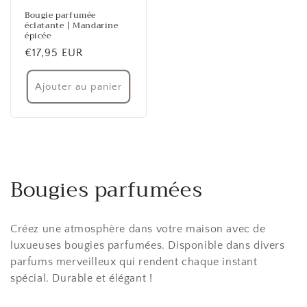
Bougie parfumée
éclatante | Mandarine
épicée
Prix
€17,95 EUR
habituel
Ajouter au panier
Bougies parfumées
Créez une atmosphère dans votre maison avec de
luxueuses bougies parfumées. Disponible dans divers
parfums merveilleux qui rendent chaque instant
spécial. Durable et élégant !