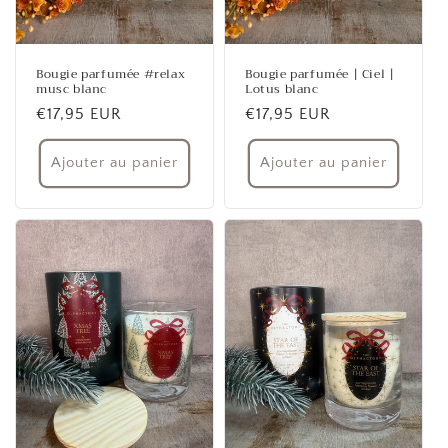
Bougie parfumée #relax
Bougie parfumée | Ciel |
musc blanc
Lotus blanc
Prix
€17,95 EUR
Prix
€17,95 EUR
habituel
habituel
Ajouter au panier
Ajouter au panier