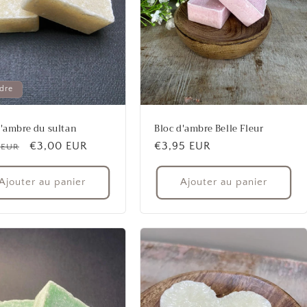
dre
d'ambre du sultan
Bloc d'ambre Belle Fleur
Prix
€3,00 EUR
Prix
€3,95 EUR
 EUR
uel
promotionnel
habituel
Ajouter au panier
Ajouter au panier