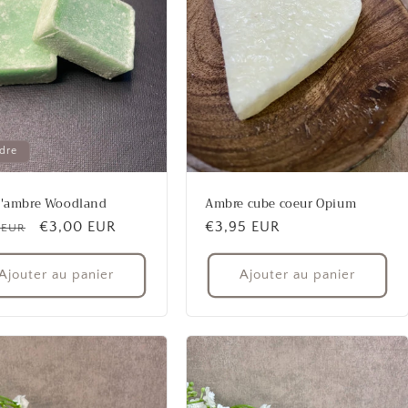
dre
d'ambre Woodland
Ambre cube coeur Opium
Prix
€3,00 EUR
Prix
€3,95 EUR
 EUR
uel
promotionnel
habituel
Ajouter au panier
Ajouter au panier