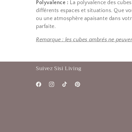
Polyvalence :
La polyvalence des cubes 
différents espaces et situations. Que vo
ou une atmosphère apaisante dans votre
parfaite.
Remarque : les cubes ambrés ne peuvent
Suivez Sisi Living
Facebook
Instagram
TikTok
Pinterest