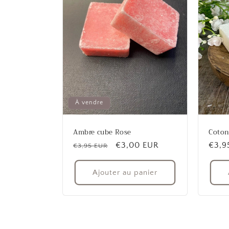
À vendre
Ambre cube Rose
Coton
Prix
Prix
€3,00 EUR
Prix
€3,9
€3,95 EUR
habituel
promotionnel
habit
Ajouter au panier