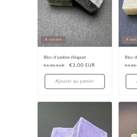
À vendre
À ven
Bloc d'ambre élégant
Bloc 
Prix
Prix
€3,00 EUR
Prix
€3,95 EUR
€3,95
habituel
promotionnel
habit
Ajouter au panier