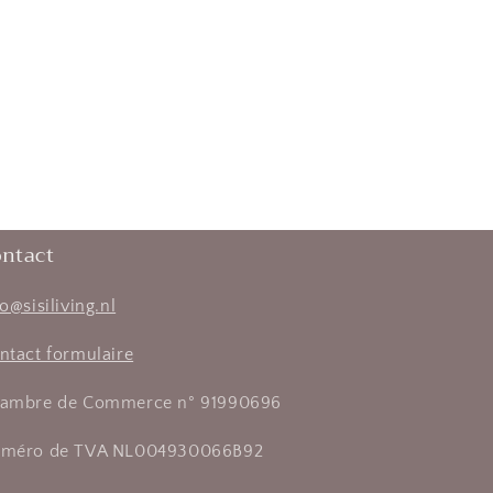
ntact
fo@sisiliving.nl
ntact formulaire
ambre de Commerce n° 91990696
méro de TVA NL004930066B92