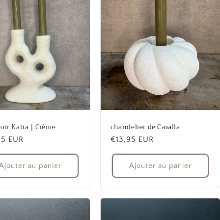
oir Katia | Crème
chandelier de Cavalla
95 EUR
Prix
€13,95 EUR
uel
habituel
Ajouter au panier
Ajouter au panier