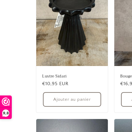
Lustre Sidari
Bouge
Prix
€10,95 EUR
Prix
€16,
habituel
habit
Ajouter au panier
9,8
9,8
(
121
)