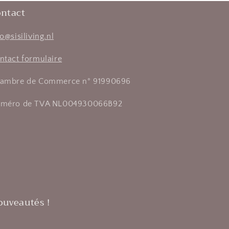
ntact
fo@sisiliving.nl
ntact formulaire
ambre de Commerce n° 91990696
méro de TVA NL004930066B92
ouveautés !