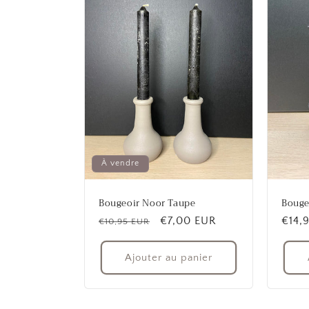
À vendre
Bougeoir Noor Taupe
Bouge
Prix
Prix
€7,00 EUR
Prix
€14,
€10,95 EUR
habituel
promotionnel
habit
Ajouter au panier