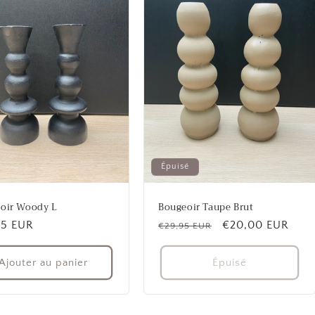
Épuisé
oir Woody L
Bougeoir Taupe Brut
95 EUR
Prix
Prix
€20,00 EUR
€29,95 EUR
uel
habituel
promotionnel
Ajouter au panier
Épuisé