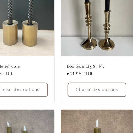
elier doré
Bougeoir Ely S | M.
5 EUR
Prix
€21,95 EUR
uel
habituel
hoisir des options
Choisir des options