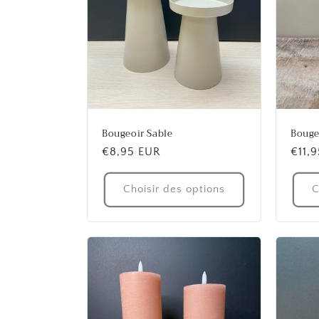
Bougeoir Sable
Bouge
Prix
€8,95 EUR
Prix
€11,
habituel
habit
Choisir des options
C