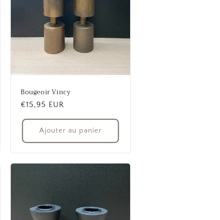
Bougeoir Vincy
Prix
€15,95 EUR
habituel
Ajouter au panier