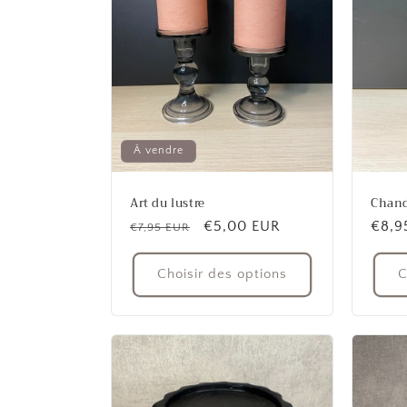
À vendre
Art du lustre
Chand
Prix
Prix
€5,00 EUR
Prix
€8,9
€7,95 EUR
habituel
promotionnel
habit
Choisir des options
C