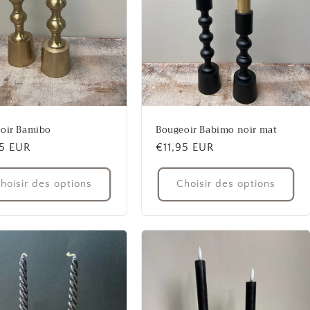
oir Bamibo
Bougeoir Babimo noir mat
95 EUR
Prix
€11,95 EUR
uel
habituel
hoisir des options
Choisir des options