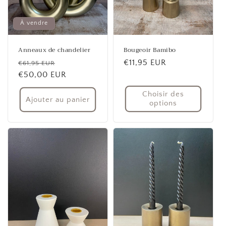
À vendre
Anneaux de chandelier
Bougeoir Bamibo
Prix
Prix
Prix
€11,95 EUR
€61,95 EUR
habituel
€50,00 EUR
promotionnel
habituel
Choisir des
Ajouter au panier
options