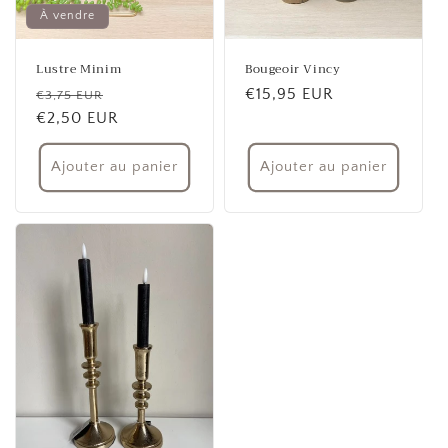
À vendre
Lustre Minim
Bougeoir Vincy
Prix
Prix
Prix
€15,95 EUR
€3,75 EUR
habituel
€2,50 EUR
promotionnel
habituel
Ajouter au panier
Ajouter au panier