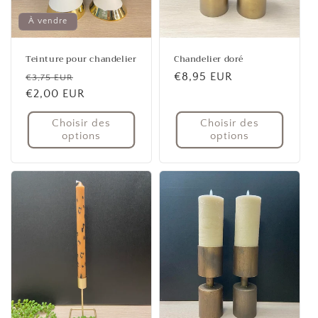
À vendre
Teinture pour chandelier
Chandelier doré
Prix
Prix
Prix
€8,95 EUR
€3,75 EUR
habituel
€2,00 EUR
promotionnel
habituel
Choisir des
Choisir des
options
options