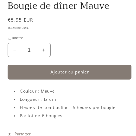
Bougie de dîner Mauve
1
dans
une
fenêtre
Prix
€5,95 EUR
modale
habituel
Taxes incluses.
Quantité
Réduire
Augmenter
la
la
quantité
quantité
de
de
Ajouter au panier
Bougie
Bougie
de
de
dîner
dîner
Couleur : Mauve
Mauve
Mauve
Longueur : 12 cm
Heures de combustion : 5 heures par bougie
Par lot de 6 bougies
Partager