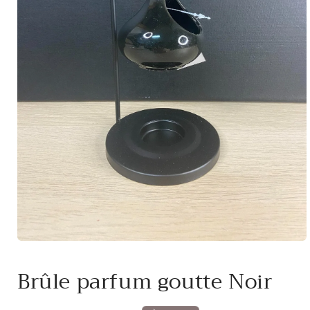
Ouvrir
le
média
Brûle parfum goutte Noir
1
dans
une
fenêtre