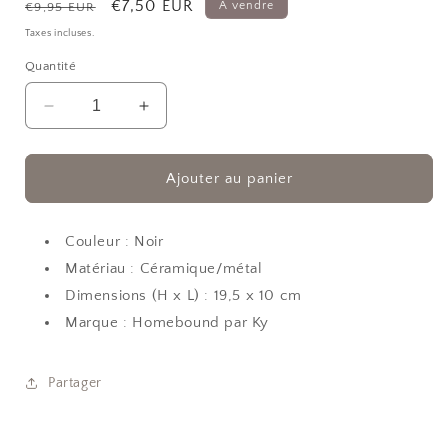
Prix
Prix
€7,50 EUR
À vendre
€9,95 EUR
modale
habituel
promotionnel
Taxes incluses.
Quantité
Réduire
Augmenter
la
la
quantité
quantité
de
de
Ajouter au panier
Brûle
Brûle
parfum
parfum
goutte
goutte
Couleur : Noir
Noir
Noir
Matériau : Céramique/métal
Dimensions (H x L) : 19,5 x 10 cm
Marque : Homebound par Ky
Partager