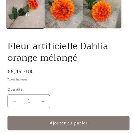
dans
une
fenêtre
f
modale
Fleur artificielle Dahlia
orange mélangé
Prix
€6,95 EUR
habituel
Taxes incluses.
Quantité
Réduire
Augmenter
la
la
quantité
quantité
de
de
Ajouter au panier
Fleur
Fleur