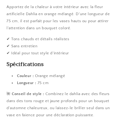
artificielle
artificielle
Dahlia
Dahlia
Apportez de la chaleur à votre intérieur avec la fleur
orange
orange
artificielle Dahlia en orange mélangé. D'une longueur de
mélangé
mélangé
75 cm, il est parfait pour les vases hauts ou pour attirer
l'attention dans un bouquet coloré.
✔ Tons chauds et détails réalistes
✔ Sans entretien
✔ Idéal pour tout style d'intérieur
Spécifications
Couleur :
Orange mélangé
Longueur :
75 cm
🌺
Conseil de style :
Combinez le dahlia avec des fleurs
dans des tons rouge et jaune profonds pour un bouquet
d'automne chaleureux, ou laissez-le briller seul dans un
vase en faïence pour une déclaration puissante.