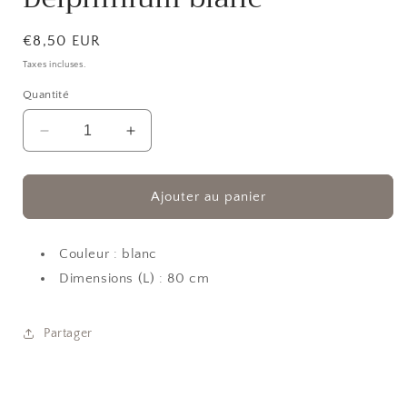
modale
Prix
€8,50 EUR
habituel
Taxes incluses.
Quantité
Réduire
Augmenter
la
la
quantité
quantité
de
de
Ajouter au panier
Fleur
Fleur
artificielle
artificielle
Delphinium
Delphinium
Couleur : blanc
blanc
blanc
Dimensions (L) : 80 cm
Partager