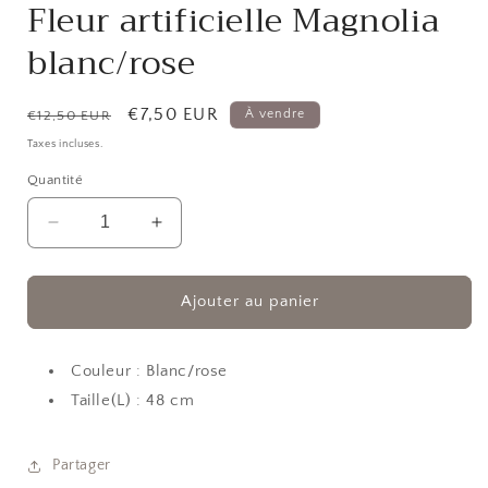
Fleur artificielle Magnolia
1
dans
blanc/rose
une
fenêtre
modale
Prix
Prix
€7,50 EUR
À vendre
€12,50 EUR
habituel
promotionnel
Taxes incluses.
Quantité
Réduire
Augmenter
la
la
quantité
quantité
de
de
Ajouter au panier
Fleur
Fleur
artificielle
artificielle
Magnolia
Magnolia
Couleur : Blanc/rose
blanc/rose
blanc/rose
Taille(L) : 48 cm
Partager